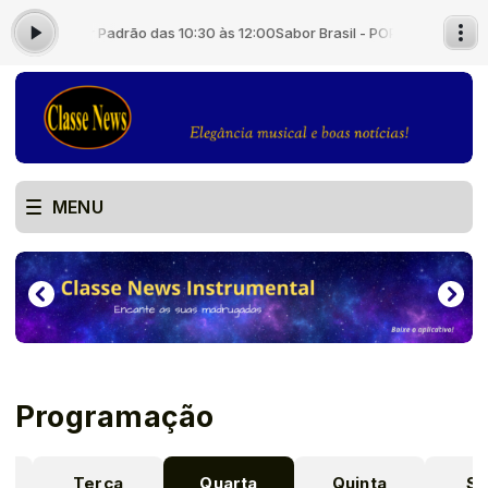
- com Locutor Padrão das 10:30 às 12:00
Sabor Brasil - POP - 1ª Exibição 
MENU
Programação
a
Terça
Quarta
Quinta
Se